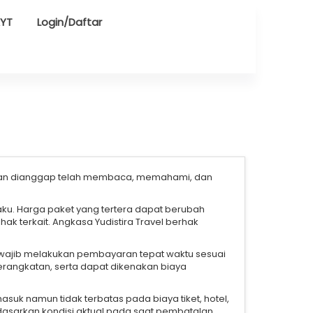
AYT
Login/Daftar
ggan dianggap telah membaca, memahami, dan
u. Harga paket yang tertera dapat berubah
k terkait. Angkasa Yudistira Travel berhak
wajib melakukan pembayaran tepat waktu sesuai
angkatan, serta dapat dikenakan biaya
uk namun tidak terbatas pada biaya tiket, hotel,
dasarkan kondisi aktual pada saat pembatalan