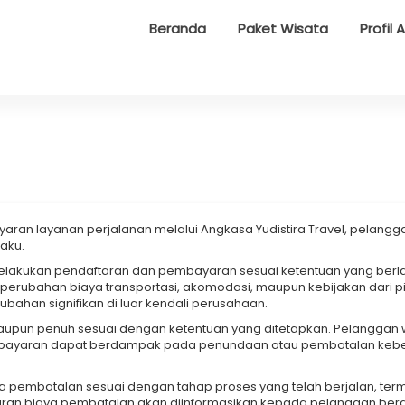
Beranda
Paket Wisata
Profil 
an layanan perjalanan melalui Angkasa Yudistira Travel, pelan
laku.
lakukan pendaftaran dan pembayaran sesuai ketentuan yang berlak
perubahan biaya transportasi, akomodasi, maupun kebijakan dari piha
bahan signifikan di luar kendali perusahaan.
upun penuh sesuai dengan ketentuan yang ditetapkan. Pelanggan 
embayaran dapat berdampak pada penundaan atau pembatalan keber
pembatalan sesuai dengan tahap proses yang telah berjalan, termas
esaran biaya pembatalan akan diinformasikan kepada pelanggan ber