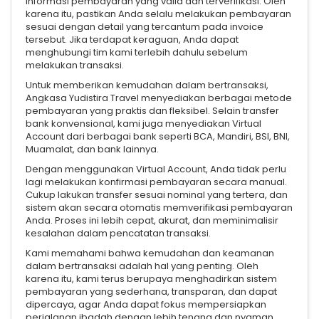
informasi pembayaran yang valid dan terverifikasi. Oleh
karena itu, pastikan Anda selalu melakukan pembayaran
sesuai dengan detail yang tercantum pada invoice
tersebut. Jika terdapat keraguan, Anda dapat
menghubungi tim kami terlebih dahulu sebelum
melakukan transaksi.
Untuk memberikan kemudahan dalam bertransaksi,
Angkasa Yudistira Travel menyediakan berbagai metode
pembayaran yang praktis dan fleksibel. Selain transfer
bank konvensional, kami juga menyediakan Virtual
Account dari berbagai bank seperti BCA, Mandiri, BSI, BNI,
Muamalat, dan bank lainnya.
Dengan menggunakan Virtual Account, Anda tidak perlu
lagi melakukan konfirmasi pembayaran secara manual.
Cukup lakukan transfer sesuai nominal yang tertera, dan
sistem akan secara otomatis memverifikasi pembayaran
Anda. Proses ini lebih cepat, akurat, dan meminimalisir
kesalahan dalam pencatatan transaksi.
Kami memahami bahwa kemudahan dan keamanan
dalam bertransaksi adalah hal yang penting. Oleh
karena itu, kami terus berupaya menghadirkan sistem
pembayaran yang sederhana, transparan, dan dapat
dipercaya, agar Anda dapat fokus mempersiapkan
perjalanan ibadah dengan lebih tenang dan nyaman.