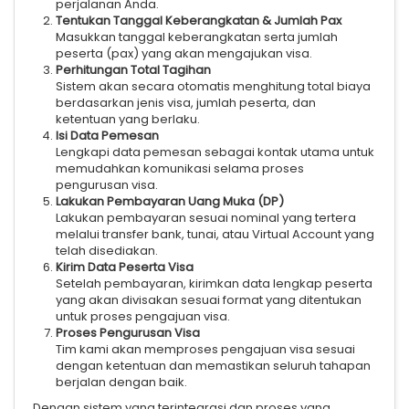
perjalanan Anda.
Tentukan Tanggal Keberangkatan & Jumlah Pax
Masukkan tanggal keberangkatan serta jumlah
peserta (pax) yang akan mengajukan visa.
Perhitungan Total Tagihan
Sistem akan secara otomatis menghitung total biaya
berdasarkan jenis visa, jumlah peserta, dan
ketentuan yang berlaku.
Isi Data Pemesan
Lengkapi data pemesan sebagai kontak utama untuk
memudahkan komunikasi selama proses
pengurusan visa.
Lakukan Pembayaran Uang Muka (DP)
Lakukan pembayaran sesuai nominal yang tertera
melalui transfer bank, tunai, atau Virtual Account yang
telah disediakan.
Kirim Data Peserta Visa
Setelah pembayaran, kirimkan data lengkap peserta
yang akan divisakan sesuai format yang ditentukan
untuk proses pengajuan visa.
Proses Pengurusan Visa
Tim kami akan memproses pengajuan visa sesuai
dengan ketentuan dan memastikan seluruh tahapan
berjalan dengan baik.
Dengan sistem yang terintegrasi dan proses yang