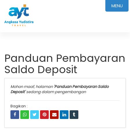
MENU
Panduan Pembayaran
Saldo Deposit
Mohon maaf, halaman
'Panduan Pembayaran Saldo
Deposit'
sedang dalam pengembangan
Bagikan :