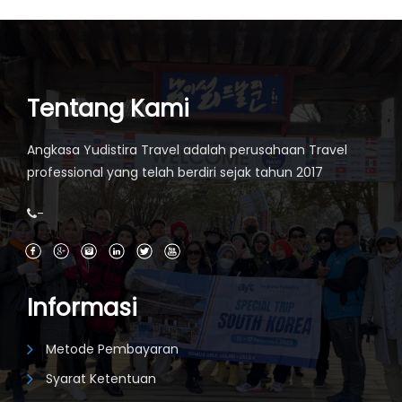
Tentang Kami
Angkasa Yudistira Travel adalah perusahaan Travel
professional yang telah berdiri sejak tahun 2017
-
Informasi
Metode Pembayaran
Syarat Ketentuan